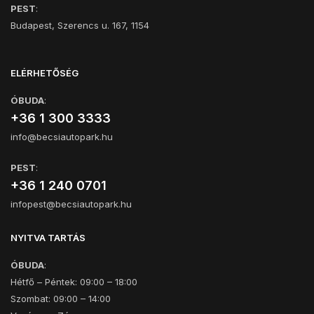
PEST
:
Budapest, Szerencs u. 167, 1154
ELÉRHETŐSÉG
ÓBUDA
:
+36 1 300 3333
info@becsiautopark.hu
PEST
:
+36 1 240 0701
infopest@becsiautopark.hu
NYITVA TARTÁS
ÓBUDA
:
Hétfő – Péntek: 09:00 – 18:00
Szombat: 09:00 – 14:00