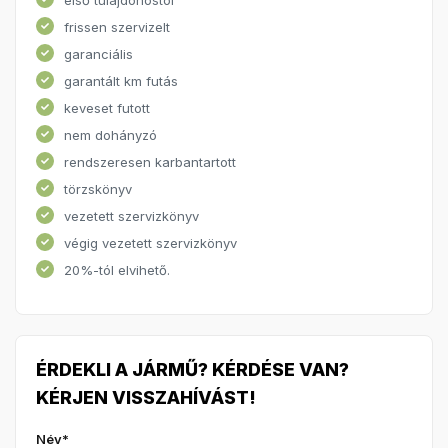
frissen szervizelt
garanciális
garantált km futás
keveset futott
nem dohányzó
rendszeresen karbantartott
törzskönyv
vezetett szervizkönyv
végig vezetett szervizkönyv
20%-tól elvihető.
ÉRDEKLI A JÁRMŰ? KÉRDÉSE VAN?
KÉRJEN VISSZAHÍVÁST!
Név*