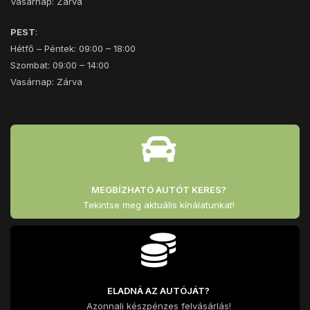
Vasárnap: Zárva
PEST
:
Hétfő – Péntek: 09:00 – 18:00
Szombat: 09:00 – 14:00
Vasárnap: Zárva
MEGBÍZHATÓ AUTÓT KERES?
Tekintse meg aktuális kínálatunkat!
ELADNÁ AZ AUTÓJÁT?
Azonnali készpénzes felvásárlás!