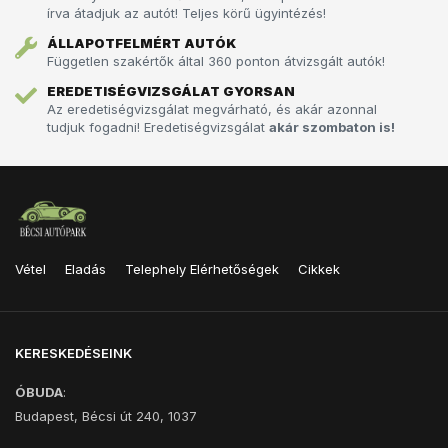
írva átadjuk az autót!­­­ Teljes körű ügyintézés!
ÁLLAPOTFELMÉRT AUTÓK
Független szakértők által 360 ponton átvizsgált autók!
EREDETISÉGVIZSGÁLAT GYORSAN
Az eredetiségvizsgálat megvárható, és akár azonnal
tudjuk fogadni! Eredetiségvizsgálat
akár szombaton is!
Vétel
Eladás
Telephely Elérhetőségek
Cikkek
KERESKEDÉSEINK
ÓBUDA
:
Budapest, Bécsi út 240, 1037