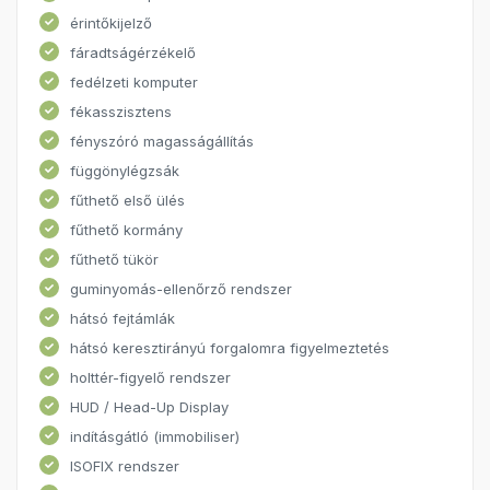
érintőkijelző
fáradtságérzékelő
fedélzeti komputer
fékasszisztens
fényszóró magasságállítás
függönylégzsák
fűthető első ülés
fűthető kormány
fűthető tükör
guminyomás-ellenőrző rendszer
hátsó fejtámlák
hátsó keresztirányú forgalomra figyelmeztetés
holttér-figyelő rendszer
HUD / Head-Up Display
indításgátló (immobiliser)
ISOFIX rendszer