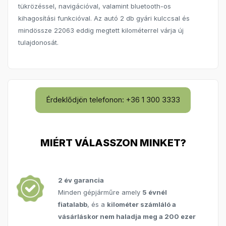
tükrözéssel, navigációval, valamint bluetooth-os
kihagosítási funkcióval. Az autó 2 db gyári kulccsal és
mindössze 22063 eddig megtett kilométerrel várja új
tulajdonosát.
Érdeklődjön telefonon: +36 1 300 3333
MIÉRT VÁLASSZON MINKET?
2 év garancia
Minden gépjárműre amely
5 évnél
fiatalabb
, és a
kilométer számláló a
vásárláskor nem haladja meg a 200 ezer