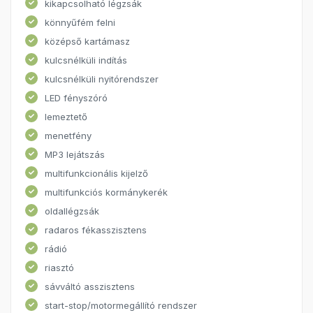
kikapcsolható légzsák
könnyűfém felni
középső kartámasz
kulcsnélküli indítás
kulcsnélküli nyitórendszer
LED fényszóró
lemeztető
menetfény
MP3 lejátszás
multifunkcionális kijelző
multifunkciós kormánykerék
oldallégzsák
radaros fékasszisztens
rádió
riasztó
sávváltó asszisztens
start-stop/motormegállító rendszer