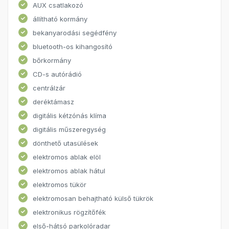
AUX csatlakozó
állítható kormány
bekanyarodási segédfény
bluetooth-os kihangosító
bőrkormány
CD-s autórádió
centrálzár
deréktámasz
digitális kétzónás klíma
digitális műszeregység
dönthető utasülések
elektromos ablak elöl
elektromos ablak hátul
elektromos tükör
elektromosan behajtható külső tükrök
elektronikus rögzítőfék
első-hátsó parkolóradar