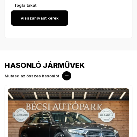
foglaltakat.
HASONLÓ JÁRMŰVEK
Mutasd az összes hasonlót