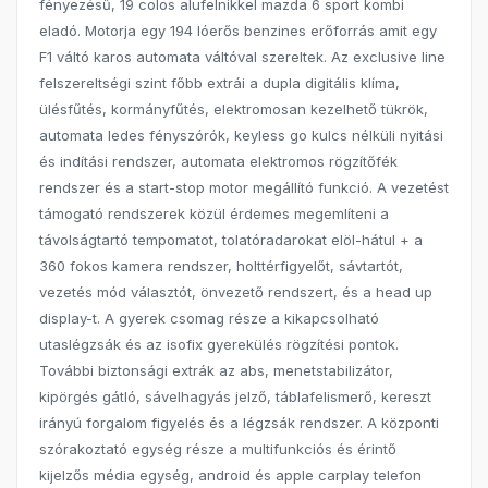
fényezésű, 19 colos alufelnikkel mazda 6 sport kombi
eladó. Motorja egy 194 lóerős benzines erőforrás amit egy
F1 váltó karos automata váltóval szereltek. Az exclusive line
felszereltségi szint főbb extrái a dupla digitális klíma,
ülésfűtés, kormányfűtés, elektromosan kezelhető tükrök,
automata ledes fényszórók, keyless go kulcs nélküli nyitási
és indítási rendszer, automata elektromos rögzítőfék
rendszer és a start-stop motor megállító funkció. A vezetést
támogató rendszerek közül érdemes megemlíteni a
távolságtartó tempomatot, tolatóradarokat elöl-hátul + a
360 fokos kamera rendszer, holttérfigyelőt, sávtartót,
vezetés mód választót, önvezető rendszert, és a head up
display-t. A gyerek csomag része a kikapcsolható
utaslégzsák és az isofix gyerekülés rögzítési pontok.
További biztonsági extrák az abs, menetstabilizátor,
kipörgés gátló, sávelhagyás jelző, táblafelismerő, kereszt
irányú forgalom figyelés és a légzsák rendszer. A központi
szórakoztató egység része a multifunkciós és érintő
kijelzős média egység, android és apple carplay telefon