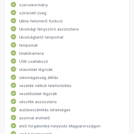
szervokormány
színezett üveg
tábla-felismerő funkció
távolsági fényszóró asszisztens
távolságtartó tempomat
tempomat
tolatókamera
USB csatlakozó
utasoldali légzsák
ülésmagasság állítás
vezeték nélküli telefontöltés
vezetőoldali légzsák
vészfék asszisztens
autóbeszámítás lehetséges
azonnal elvihető
első forgalomba helyezés Magyarországon
első tulajdonostól