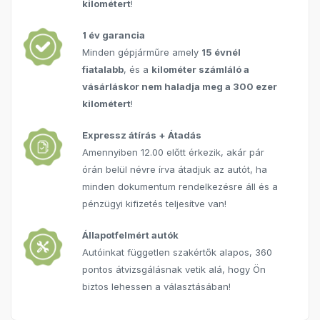
kilométert
!
1 év garancia
Minden gépjárműre amely
15 évnél
fiatalabb
, és a
kilométer számláló a
vásárláskor nem haladja meg a 300 ezer
kilométert
!
Expressz átírás + Átadás
Amennyiben 12.00 előtt érkezik, akár pár
órán belül névre írva átadjuk az autót, ha
minden dokumentum rendelkezésre áll és a
pénzügyi kifizetés teljesítve van!
Állapotfelmért autók
Autóinkat független szakértők alapos, 360
pontos átvizsgálásnak vetik alá, hogy Ön
biztos lehessen a választásában!