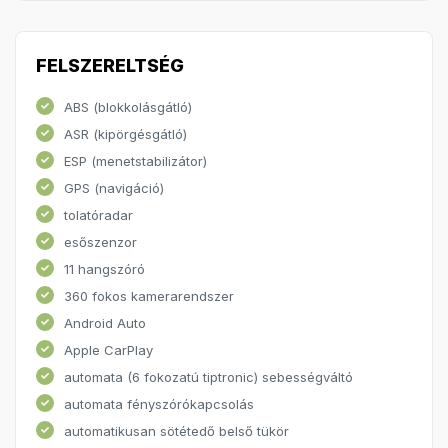
FELSZERELTSÉG
ABS (blokkolásgátló)
ASR (kipörgésgátló)
ESP (menetstabilizátor)
GPS (navigáció)
tolatóradar
esőszenzor
11 hangszóró
360 fokos kamerarendszer
Android Auto
Apple CarPlay
automata (6 fokozatú tiptronic) sebességváltó
automata fényszórókapcsolás
automatikusan sötétedő belső tükör