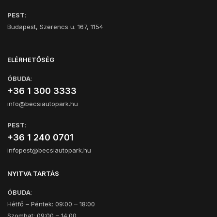
PEST
:
Budapest, Szerencs u. 167, 1154
ELÉRHETŐSÉG
ÓBUDA
:
+36 1 300 3333
info@becsiautopark.hu
PEST
:
+36 1 240 0701
infopest@becsiautopark.hu
NYITVA TARTÁS
ÓBUDA
:
Hétfő – Péntek: 09:00 – 18:00
Szombat: 09:00 – 14:00