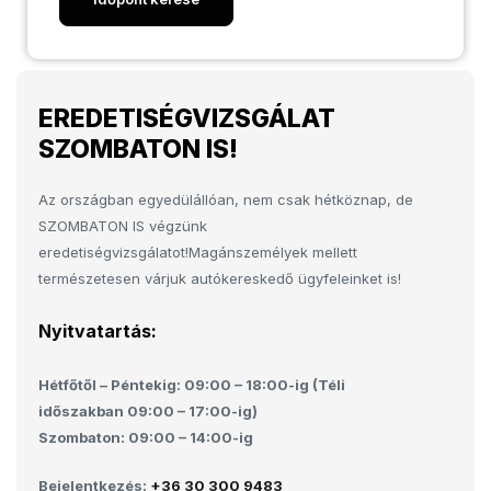
EREDETISÉGVIZSGÁLAT
SZOMBATON IS!
Az országban egyedülállóan, nem csak hétköznap, de
SZOMBATON IS végzünk
eredetiségvizsgálatot!Magánszemélyek mellett
természetesen várjuk autókereskedő ügyfeleinket is!
Nyitvatartás:
Hétfőtől – Péntekig: 09:00 – 18:00-ig (Téli
időszakban 09:00 – 17:00-ig)
Szombaton: 09:00 – 14:00-ig
Bejelentkezés:
+36 30 300 9483