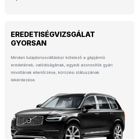
EREDETISÉGVIZSGÁLAT
GYORSAN
Minden tulajdonosváltáskor kötelező a gépjármű
eredetének, valódiságának, egyedi azonosítók gyári
mivoltának ellenőrzése, körözési státuszának
lekérdezése.