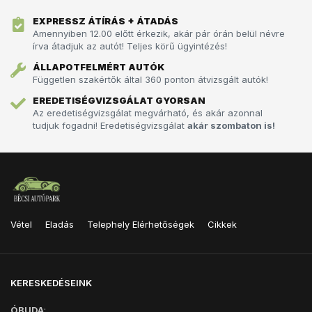
EXPRESSZ ÁTÍRÁS + ÁTADÁS
Amennyiben 12.00 előtt érkezik, akár pár órán belül névre
írva átadjuk az autót!­­­ Teljes körű ügyintézés!
ÁLLAPOTFELMÉRT AUTÓK
Független szakértők által 360 ponton átvizsgált autók!
EREDETISÉGVIZSGÁLAT GYORSAN
Az eredetiségvizsgálat megvárható, és akár azonnal
tudjuk fogadni! Eredetiségvizsgálat
akár szombaton is!
Vétel
Eladás
Telephely Elérhetőségek
Cikkek
KERESKEDÉSEINK
ÓBUDA
: