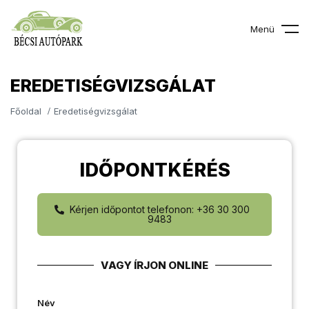
Menü
EREDETISÉGVIZSGÁLAT
Főoldal
Eredetiségvizsgálat
IDŐPONTKÉRÉS
Kérjen időpontot telefonon: +36 30 300
9483
VAGY ÍRJON ONLINE
Név