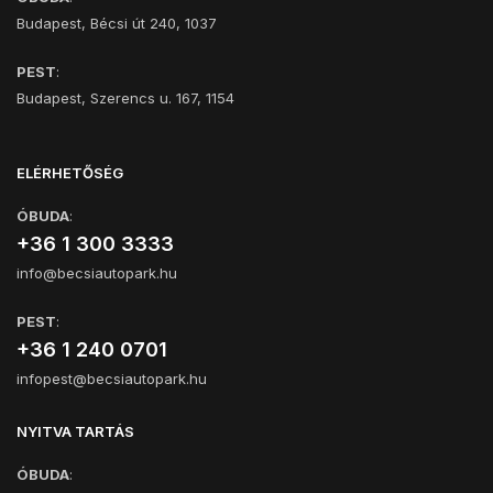
Budapest, Bécsi út 240, 1037
PEST
:
Budapest, Szerencs u. 167, 1154
ELÉRHETŐSÉG
ÓBUDA
:
+36 1 300 3333
info@becsiautopark.hu
PEST
:
+36 1 240 0701
infopest@becsiautopark.hu
NYITVA TARTÁS
ÓBUDA
: