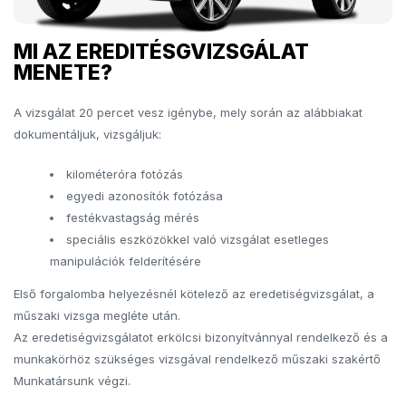
MI AZ EREDITÉSGVIZSGÁLAT
MENETE?
A vizsgálat 20 percet vesz igénybe, mely során az alábbiakat
dokumentáljuk, vizsgáljuk:
kilométeróra fotózás
egyedi azonosítók fotózása
festékvastagság mérés
speciális eszközökkel való vizsgálat esetleges
manipulációk felderítésére
Első forgalomba helyezésnél kötelező az eredetiségvizsgálat, a
műszaki vizsga megléte után.
Az eredetiségvizsgálatot erkölcsi bizonyítvánnyal rendelkező és a
munkakörhöz szükséges vizsgával rendelkező műszaki szakértő
Munkatársunk végzi.