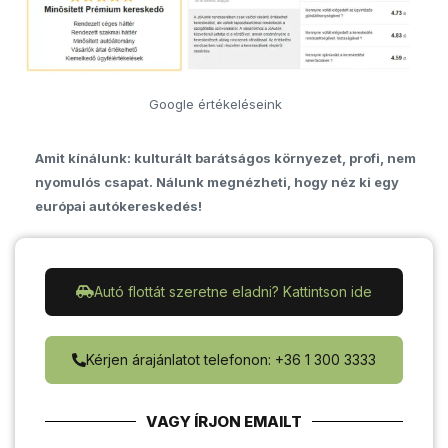
Google értékeléseink
Amit kínálunk: kulturált barátságos környezet, profi, nem
nyomulós csapat. Nálunk megnézheti, hogy néz ki egy
európai autókereskedés!
Autó flottát szeretne eladni? Kattintson ide
Kérjen árajánlatot telefonon: +36 1 300 3333
VAGY ÍRJON EMAILT