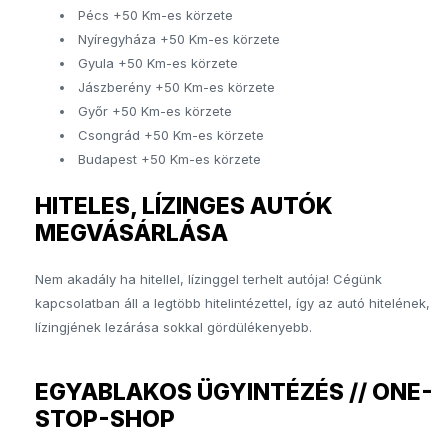
Pécs +50 Km-es körzete
Nyíregyháza +50 Km-es körzete
Gyula +50 Km-es körzete
Jászberény +50 Km-es körzete
Győr +50 Km-es körzete
Csongrád +50 Km-es körzete
Budapest +50 Km-es körzete
HITELES, LÍZINGES AUTÓK
MEGVÁSÁRLÁSA
Nem akadály ha hitellel, lízinggel terhelt autója! Cégünk
kapcsolatban áll a legtöbb hitelintézettel, így az autó hitelének,
lízingjének lezárása sokkal gördülékenyebb.
EGYABLAKOS ÜGYINTÉZÉS // ONE-
STOP-SHOP