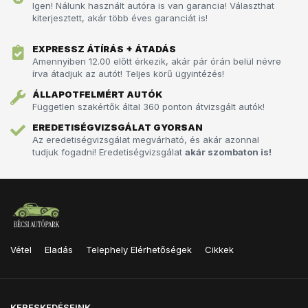
Igen! Nálunk használt autóra is van garancia! Választhat
kiterjesztett, akár több éves garanciát is!
EXPRESSZ ÁTÍRÁS + ÁTADÁS
Amennyiben 12.00 előtt érkezik, akár pár órán belül névre
írva átadjuk az autót!­­­ Teljes körű ügyintézés!
ÁLLAPOTFELMÉRT AUTÓK
Független szakértők által 360 ponton átvizsgált autók!
EREDETISÉGVIZSGÁLAT GYORSAN
Az eredetiségvizsgálat megvárható, és akár azonnal
tudjuk fogadni! Eredetiségvizsgálat
akár szombaton is!
Vétel
Eladás
Telephely Elérhetőségek
Cikkek
KERESKEDÉSEINK