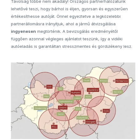
Távolság többé nem akadály! Országos partnerhálózatunk
lehetővé teszi, hogy bárhol is éljen, gyorsan és egyszerűen
értékesíthesse autóját. Önnel egyeztetve a legközelebbi
partnerállomásra irányítjuk, ahol a jármű átvizsgálása
ingyenesen
megtörténik. A bevizsgálás eredményétől
függően azonnal végleges ajánlatot teszünk, így a vidéki
autóeladás is garantáltan stresszmentes és gördülékeny lesz.