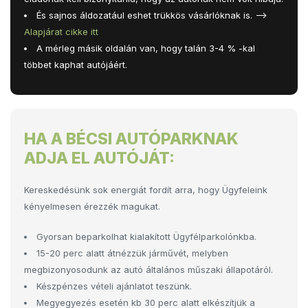
És sajnos áldozatául eshet trükkös vásárlóknak is. –>
Alapjárat cikke itt
A mérleg másik oldalán van, hogy talán 3-4 % -kal
többet kaphat autójáért.
HA A BÉCSI AUTÓPARKNAK
ADJA EL AUTÓJÁT:
Kereskedésünk sok energiát fordít arra, hogy Ügyfeleink
kényelmesen érezzék magukat.
Gyorsan beparkolhat kialakított Ügyfélparkolónkba.
15-20 perc alatt átnézzük járművét, melyben
megbizonyosodunk az autó általános műszaki állapotáról.
Készpénzes vételi ajánlatot teszünk.
Megyegyezés esetén kb 30 perc alatt elkészítjük a