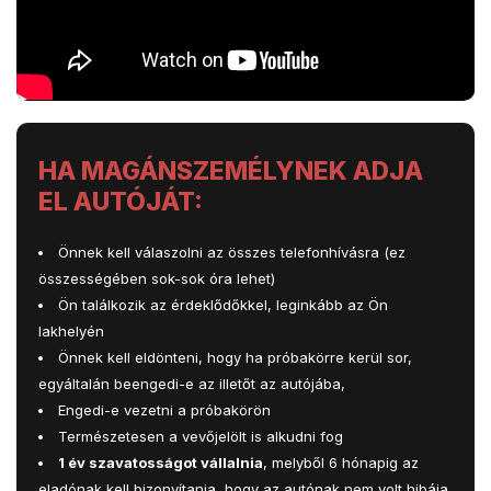
HA MAGÁNSZEMÉLYNEK ADJA
EL AUTÓJÁT:
Önnek kell válaszolni az összes telefonhívásra (ez
összességében sok-sok óra lehet)
Ön találkozik az érdeklődőkkel, leginkább az Ön
lakhelyén
Önnek kell eldönteni, hogy ha próbakörre kerül sor,
egyáltalán beengedi-e az illetőt az autójába,
Engedi-e vezetni a próbakörön
Természetesen a vevőjelölt is alkudni fog
1 év szavatosságot vállalnia
, melyből 6 hónapig az
eladónak kell bizonyítania, hogy az autónak nem volt hibája.