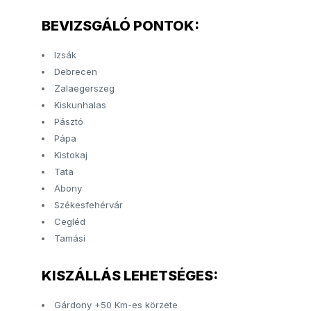
BEVIZSGÁLÓ PONTOK:
Izsák
Debrecen
Zalaegerszeg
Kiskunhalas
Pásztó
Pápa
Kistokaj
Tata
Abony
Székesfehérvár
Cegléd
Tamási
KISZÁLLÁS LEHETSÉGES:
Gárdony +50 Km-es körzete