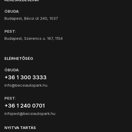
ÓBUDA
:
Budapest, Bécsi út 240, 1037
PEST
:
Budapest, Szerencs u. 167, 1154
ELÉRHETŐSÉG
ÓBUDA
:
+36 1 300 3333
info@becsiautopark.hu
PEST
:
+36 1 240 0701
infopest@becsiautopark.hu
NYITVA TARTÁS