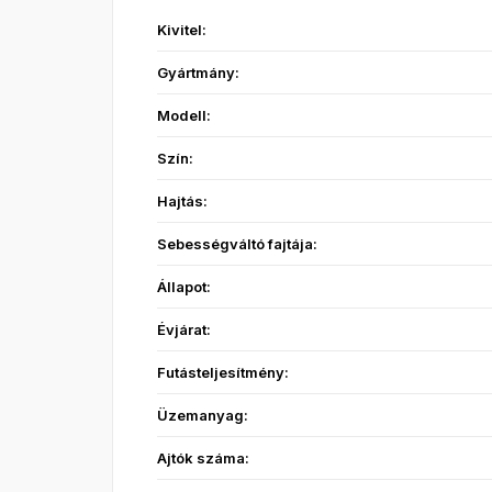
Kivitel:
Gyártmány:
Modell:
Szín:
Hajtás:
Sebességváltó fajtája:
Állapot:
Évjárat:
Futásteljesítmény:
Üzemanyag:
Ajtók száma: