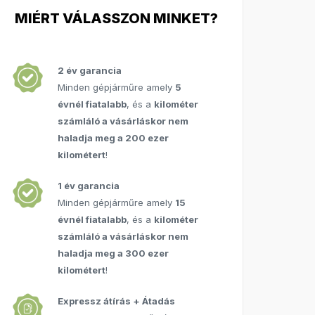
MIÉRT VÁLASSZON MINKET?
2 év garancia
Minden gépjárműre amely
5
évnél fiatalabb
, és a
kilométer
számláló a vásárláskor nem
haladja meg a 200 ezer
kilométert
!
1 év garancia
Minden gépjárműre amely
15
évnél fiatalabb
, és a
kilométer
számláló a vásárláskor nem
haladja meg a 300 ezer
kilométert
!
Expressz átírás + Átadás