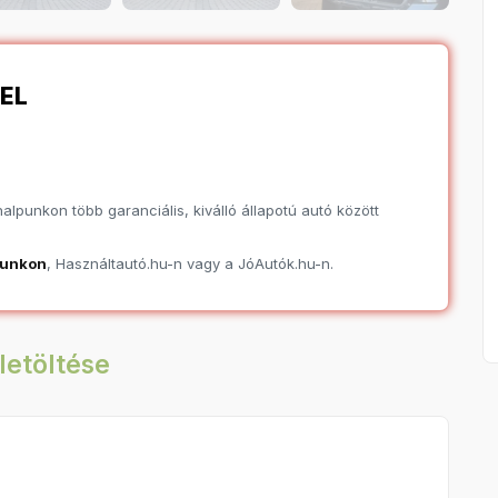
EL
lpunkon több garanciális, kiválló állapotú autó között
punkon
, Használtautó.hu-n vagy a JóAutók.hu-n.
letöltése