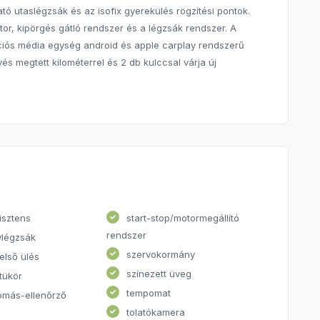
tó utaslégzsák és az isofix gyerekülés rögzítési pontok.
tor, kipörgés gátló rendszer és a légzsák rendszer. A
ciós média egység android és apple carplay rendszerű
és megtett kilométerrel és 2 db kulccsal várja új
isztens
start-stop/motormegállító
rendszer
légzsák
szervokormány
első ülés
színezett üveg
tükör
tempomat
omás-ellenőrző
tolatókamera