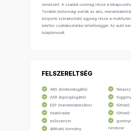
rendszert. A családi csomag része a kikapcsolha
További biztonsági extrák az abs, menetstabilizá
központi szórakoztató egység része a multifunk
telefon csatlakoztatási lehetőséggel. Az autó kev
tulajdonosát.
FELSZERELTSÉG
ABS (blokkolásgátló)
fékassz
ASR (kipörgésgátló)
függöny
ESP (menetstabilizátor)
fűthető 
tolatóradar
fűthető 
esőszenzor
guminy
rendszer
állítható kormány