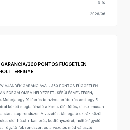
5 fő
2026/06
ÉV GARANCIA/360 PONTOS FÜGGETLEN
HOLTTÉRFIGYE
 2 ÉV AJÁNDÉK GARANCIÁVAL, 360 PONTOS FÜGGETLEN
N FORGALOMBA HELYEZETT, SÉRÜLÉSMENTESEN,
ó. Motorja egy 91 lóerős benzines erőforrás amit egy 5
xtrái között megtalálható a klíma, ülésfűtés, elektromosan
a start-stop rendszer. A vezetést támogató extrák közül
kat elöl-hátul + kamerát, ködfényszórót, holttérfigyelő
mos rögzítő fék rendszert és a vezetés mód választó