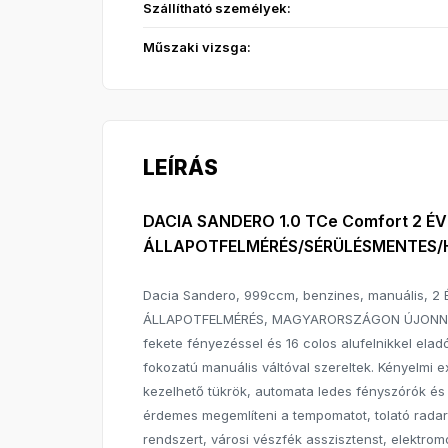
Szállítható személyek:
Műszaki vizsga:
LEÍRÁS
DACIA SANDERO 1.0 TCe Comfort 2 
ÁLLAPOTFELMÉRÉS/SÉRÜLÉSMENTES/
Dacia Sandero, 999ccm, benzines, manuális,
ÁLLAPOTFELMÉRÉS, MAGYARORSZÁGON ÚJONNA
fekete fényezéssel és 16 colos alufelnikkel elad
fokozatú manuális váltóval szereltek. Kényelmi e
kezelhető tükrök, automata ledes fényszórók és 
érdemes megemlíteni a tempomatot, tolató radaro
rendszert, városi vészfék asszisztenst, elektro