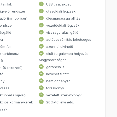
ejtámlák
USB csatlakozó
figyelő rendszer
utasoldali légzsák
átló (immobiliser)
ülésmagasság állítás
rendszer
vezetőoldali légzsák
ásgátló
visszagurulás-gátló
pa
autóbeszámítás lehetséges
ém felni
azonnal elvihető
ő kartámasz
első forgalomba helyezés
Magyarországon
tő
garanciális
s (5 fokozatú)
tó
keveset futott
ény
nem dohányzó
átszás
törzskönyv
kcionális kijelző
vezetett szervizkönyv
nkciós kormánykerék
20%-tól elvihető.
gzsák