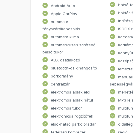
hátsó f
Android Auto
holttér-
Apple CarPlay
indításg
automata
fényszórókapcsolás
ISOFIX 
automata klíma
koccan
automatikusan sötétedő
ködlám
belső tükör
könnyűf
AUX csatlakozó
középs
bluetooth-os kihangosító
lemezte
bőrkormány
manuáli
centrálzár
sebességvál
elektromos ablak elöl
menetf
elektromos ablak hátul
MP3 lej
elektromos tükör
multifun
elektronikus rögzítőfék
multifu
első-hátsó parkolóradar
oldallé
fedélzeti komputer
rádió