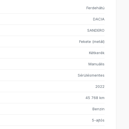
Ferdehátú
DACIA
SANDERO
Fekete (metál)
Kétkerék
Manuális
Sérülésmentes
2022
45 768 km
Benzin
5-ajtós