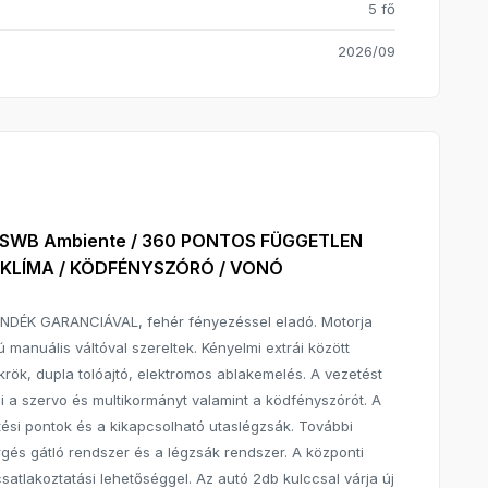
5 fő
2026/09
 SWB Ambiente / 360 PONTOS FÜGGETLEN
/ KLÍMA / KÖDFÉNYSZÓRÓ / VONÓ
ÁNDÉK GARANCIÁVAL, fehér fényezéssel eladó. Motorja
 manuális váltóval szereltek. Kényelmi extrái között
krök, dupla tolóajtó, elektromos ablakemelés. A vezetést
a szervo és multikormányt valamint a ködfényszórót. A
tési pontok és a kikapcsolható utaslégzsák. További
örgés gátló rendszer és a légzsák rendszer. A központi
atlakoztatási lehetőséggel. Az autó 2db kulccsal várja új