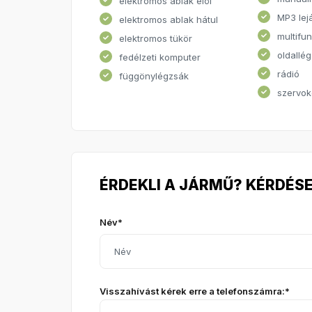
elektromos ablak elöl
MP3 lej
elektromos ablak hátul
multifu
elektromos tükör
oldallé
fedélzeti komputer
rádió
függönylégzsák
szervo
ÉRDEKLI A JÁRMŰ? KÉRDÉSE
Név*
Visszahívást kérek erre a telefonszámra:*