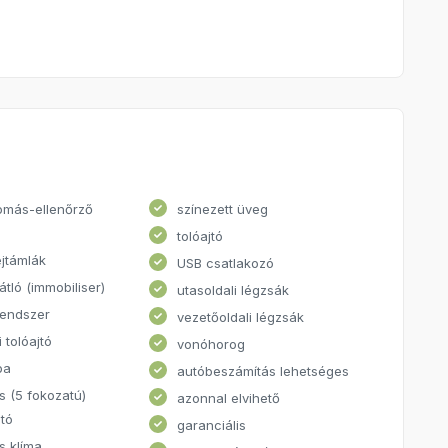
omás-ellenőrző
színezett üveg
tolóajtó
ejtámlák
USB csatlakozó
átló (immobiliser)
utasoldali légzsák
rendszer
vezetőoldali légzsák
i tolóajtó
vonóhorog
pa
autóbeszámítás lehetséges
s (5 fokozatú)
azonnal elvihető
tó
garanciális
s klíma