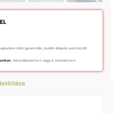
EL
lpunkon több garanciális, kiválló állapotú autó között
punkon
, Használtautó.hu-n vagy a JóAutók.hu-n.
letöltése