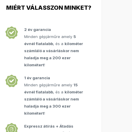
MIÉRT VÁLASSZON MINKET?
2 év garancia
Minden gépjárműre amely
5
évnél fiatalabb
, és a
kilométer
számláló a vásárláskor nem
haladja meg a 200 ezer
kilométert
!
1 év garancia
Minden gépjárműre amely
15
évnél fiatalabb
, és a
kilométer
számláló a vásárláskor nem
haladja meg a 300 ezer
kilométert
!
Expressz átírás + Átadás