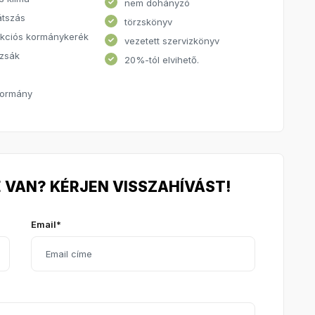
nem dohányzó
átszás
törzskönyv
nkciós kormánykerék
vezetett szervizkönyv
gzsák
20%-tól elvihető.
kormány
 VAN? KÉRJEN VISSZAHÍVÁST!
Email*