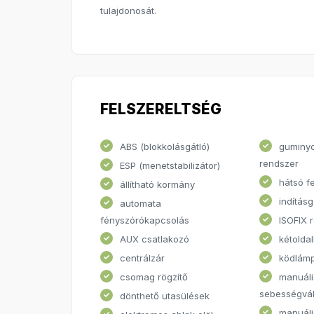
tulajdonosát.
FELSZERELTSÉG
ABS (blokkolásgátló)
guminy
rendszer
ESP (menetstabilizátor)
hátsó f
állítható kormány
indításg
automata
fényszórókapcsolás
ISOFIX 
AUX csatlakozó
kétoldal
centrálzár
ködlám
csomag rögzítő
manuáli
sebességvál
dönthető utasülések
manuáli