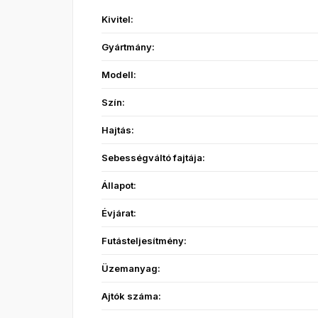
Kivitel:
Gyártmány:
Modell:
Szín:
Hajtás:
Sebességváltó fajtája:
Állapot:
Évjárat:
Futásteljesítmény:
Üzemanyag:
Ajtók száma: