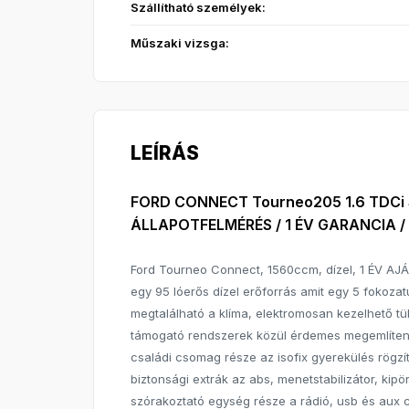
Szállítható személyek:
Műszaki vizsga:
LEÍRÁS
FORD CONNECT Tourneo205 1.6 TDCi
ÁLLAPOTFELMÉRÉS / 1 ÉV GARANCIA 
Ford Tourneo Connect, 1560ccm, dízel, 1 ÉV AJ
egy 95 lóerős dízel erőforrás amit egy 5 fokozatú
megtalálható a klíma, elektromosan kezelhető tü
támogató rendszerek közül érdemes megemlíteni 
családi csomag része az isofix gyerekülés rögzí
biztonsági extrák az abs, menetstabilizátor, kip
szórakoztató egység része a rádió, usb és aux cs