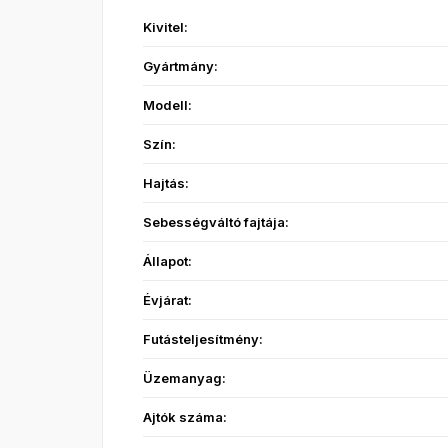
Kivitel:
Gyártmány:
Modell:
Szín:
Hajtás:
Sebességváltó fajtája:
Állapot:
Évjárat:
Futásteljesítmény:
Üzemanyag:
Ajtók száma: