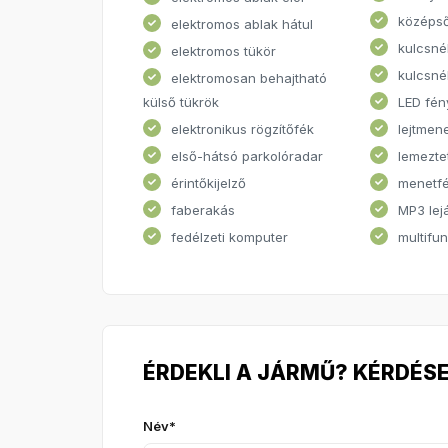
középs
elektromos ablak hátul
kulcsnél
elektromos tükör
kulcsné
elektromosan behajtható
külső tükrök
LED fén
elektronikus rögzítőfék
lejtmen
első-hátsó parkolóradar
lemezte
érintőkijelző
menetf
faberakás
MP3 lej
fedélzeti komputer
multifun
ÉRDEKLI A JÁRMŰ? KÉRDÉSE
Név*