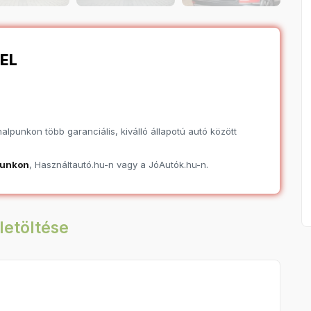
EL
lpunkon több garanciális, kiválló állapotú autó között
punkon
, Használtautó.hu-n vagy a JóAutók.hu-n.
letöltése