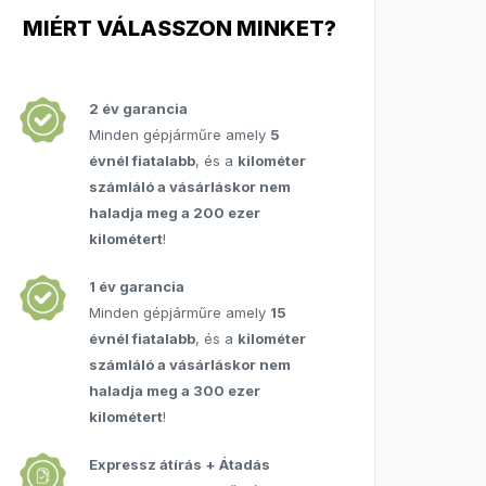
MIÉRT VÁLASSZON MINKET?
2 év garancia
Minden gépjárműre amely
5
évnél fiatalabb
, és a
kilométer
számláló a vásárláskor nem
haladja meg a 200 ezer
kilométert
!
1 év garancia
Minden gépjárműre amely
15
évnél fiatalabb
, és a
kilométer
számláló a vásárláskor nem
haladja meg a 300 ezer
kilométert
!
Expressz átírás + Átadás