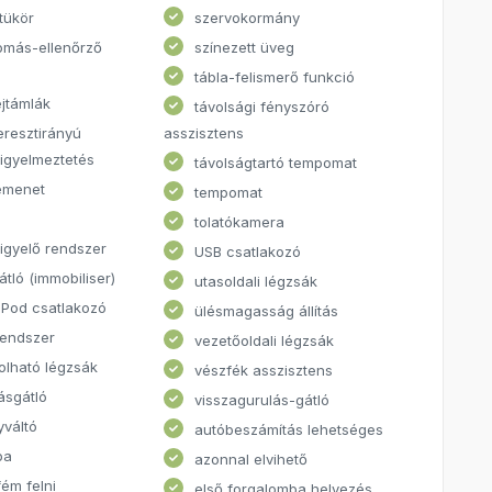
tükör
szervokormány
omás-ellenőrző
színezett üveg
tábla-felismerő funkció
ejtámlák
távolsági fényszóró
eresztirányú
asszisztens
figyelmeztetés
távolságtartó tempomat
emenet
tempomat
tolatókamera
figyelő rendszer
USB csatlakozó
átló (immobiliser)
utasoldali légzsák
iPod csatlakozó
ülésmagasság állítás
rendszer
vezetőoldali légzsák
olható légzsák
vészfék asszisztens
ásgátló
visszagurulás-gátló
váltó
autóbeszámítás lehetséges
pa
azonnal elvihető
ém felni
első forgalomba helyezés