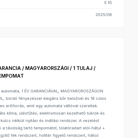
5 fő
2025/08
ARANCIA / MAGYARORSZÁGI / 1 TULAJ /
 TEMPOMAT
s, automata, 1 ÉV GARANCIÁVAL, MAGYAROROSZÁGON
ordó fényezéssel elegáns bőr belsővel és 18 colos
nes erőforrás, amit egy automata váltóval szereltek.
ális klíma, ülésfűtés, elektromosan kezelhető tükrök és
lcs nélküli nyitási és indítási rendszer. A vezetést
 távolság tartó tempomatot, tolatóradart elöl-hátul +
ítő fék rendszert, holttér figyelő rendszert, hátsó