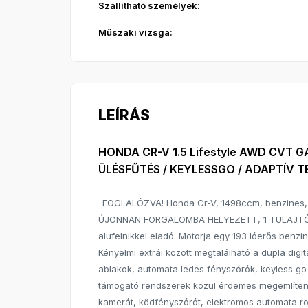
Szállítható személyek:
Műszaki vizsga:
LEÍRÁS
HONDA CR-V 1.5 Lifestyle AWD CVT G
ÜLÉSFŰTÉS / KEYLESSGO / ADAPTÍV
-FOGLALÓZVA! Honda Cr-V, 1498ccm, benzine
ÚJONNAN FORGALOMBA HELYEZETT, 1 TULAJTÓL, b
alufelnikkel eladó. Motorja egy 193 lóerős benzi
Kényelmi extrái között megtalálható a dupla digit
ablakok, automata ledes fényszórók, keyless go ku
támogató rendszerek közül érdemes megemlíteni a
kamerát, ködfényszórót, elektromos automata rögz