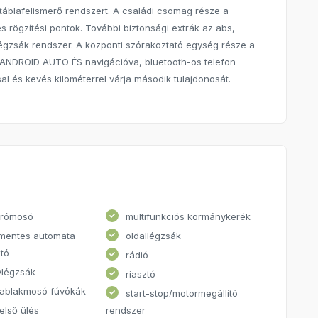
a táblafelismerő rendszert. A családi csomag része a
s rögzítési pontok. További biztonsági extrák az abs,
 légzsák rendszer. A központi szórakoztató egység része a
ANDROID AUTO ÉS navigációva, bluetooth-os telefon
al és kevés kilométerrel várja második tulajdonosát.
órómosó
multifunkciós kormánykerék
mentes automata
oldallégzsák
tó
rádió
légzsák
riasztó
 ablakmosó fúvókák
start-stop/motormegállító
első ülés
rendszer