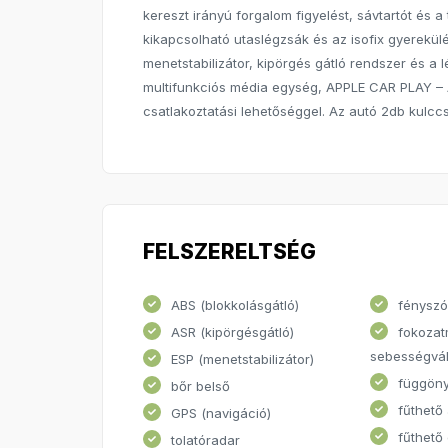
kereszt irányú forgalom figyelést, sávtartót és 
kikapcsolható utaslégzsák és az isofix gyerekülé
menetstabilizátor, kipörgés gátló rendszer és a
multifunkciós média egység, APPLE CAR PLAY – 
csatlakoztatási lehetőséggel. Az autó 2db kulccs
FELSZERELTSÉG
ABS (blokkolásgátló)
fénysz
ASR (kipörgésgátló)
fokozat
sebességvál
ESP (menetstabilizátor)
függöny
bőr belső
fűthető
GPS (navigáció)
fűthető 
tolatóradar