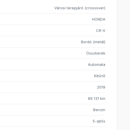
Városi terepjáró (crossover)
HONDA
CR-V
Bordó (metál)
Összkerék
Automata
Kitűnő
2019
89 131 km
Benzin
5-ajtós