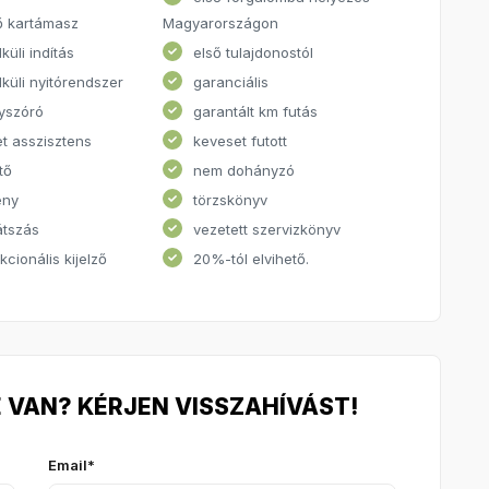
ő kartámasz
Magyarországon
küli indítás
első tulajdonostól
lküli nyitórendszer
garanciális
yszóró
garantált km futás
et asszisztens
keveset futott
tő
nem dohányzó
ény
törzskönyv
átszás
vezetett szervizkönyv
kcionális kijelző
20%-tól elvihető.
 VAN? KÉRJEN VISSZAHÍVÁST!
Email*