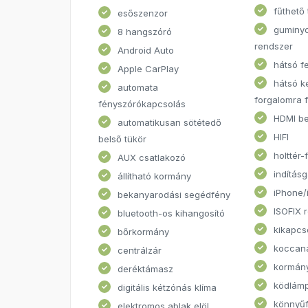
fűthető 
esőszenzor
guminy
8 hangszóró
rendszer
Android Auto
hátsó f
Apple CarPlay
hátsó k
automata
forgalomra 
fényszórókapcsolás
HDMI b
automatikusan sötétedő
HIFI
belső tükör
holttér-
AUX csatlakozó
indításg
állítható kormány
iPhone/
bekanyarodási segédfény
ISOFIX 
bluetooth-os kihangosító
kikapcs
bőrkormány
koccan
centrálzár
kormány
deréktámasz
ködlám
digitális kétzónás klíma
könnyűf
elektromos ablak elöl