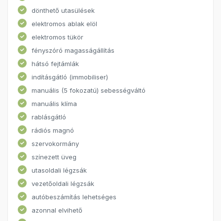
dönthető utasülések
elektromos ablak elöl
elektromos tükör
fényszóró magasságállítás
hátsó fejtámlák
indításgátló (immobiliser)
manuális (5 fokozatú) sebességváltó
manuális klíma
rablásgátló
rádiós magnó
szervokormány
színezett üveg
utasoldali légzsák
vezetőoldali légzsák
autóbeszámítás lehetséges
azonnal elvihető