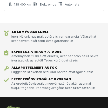
138 400 km
Elektromos
Automata
AKÁR 2 ÉV GARANCIA
Igen! Nálunk használt autóra is van garancia! Választhat
kiterjesztett, akár több éves garanciát is!
EXPRESSZ ÁTÍRÁS + ÁTADÁS
Amennyiben 12.00 előtt érkezik, akár pár órán belül névre
írva átadjuk az autót!­­­ Teljes körű ügyintézés!
ÁLLAPOTFELMÉRT AUTÓK
Független szakértők által 360 ponton átvizsgált autók!
EREDETISÉGVIZSGÁLAT GYORSAN
Az eredetiségvizsgálat megvárható, és akár azonnal
tudjuk fogadni! Eredetiségvizsgálat
akár szombaton is!