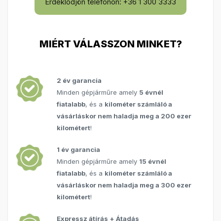
Érdeklődjön telefonon: +36 1 300 3333
MIÉRT VÁLASSZON MINKET?
2 év garancia
Minden gépjárműre amely
5 évnél
fiatalabb
, és a
kilométer számláló a
vásárláskor nem haladja meg a 200 ezer
kilométert
!
1 év garancia
Minden gépjárműre amely
15 évnél
fiatalabb
, és a
kilométer számláló a
vásárláskor nem haladja meg a 300 ezer
kilométert
!
Expressz átírás + Átadás