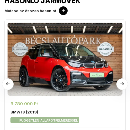
HASONLÓ JÁRMŰVEK
Mutasd az összes hasonlót
6 780 000 Ft
BMW I3 (2019)
független állapotfelméréssel