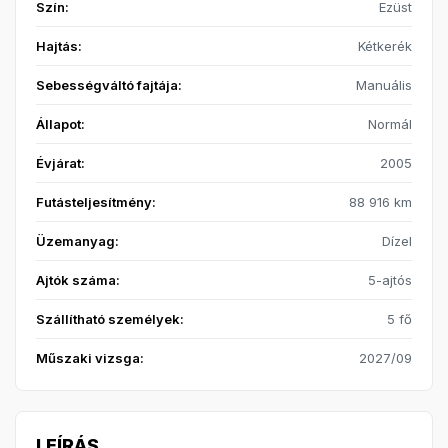
Szín:
Ezüst
Hajtás:
Kétkerék
Sebességváltó fajtája:
Manuális
Állapot:
Normál
Évjárat:
2005
Futásteljesítmény:
88 916 km
Üzemanyag:
Dízel
Ajtók száma:
5-ajtós
Szállítható személyek:
5 fő
Műszaki vizsga:
2027/09
LEÍRÁS