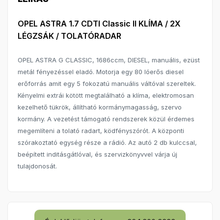
OPEL ASTRA 1.7 CDTI Classic II KLÍMA / 2X
LÉGZSÁK / TOLATÓRADAR
OPEL ASTRA G CLASSIC, 1686ccm, DIESEL, manuális, ezüst
metál fényezéssel eladó. Motorja egy 80 lóerős diesel
erőforrás amit egy 5 fokozatú manuális váltóval szereltek.
Kényelmi extrái kötött megtalálható a klíma, elektromosan
kezelhető tükrök, állítható kormánymagasság, szervo
kormány. A vezetést támogató rendszerek közül érdemes
megemlíteni a tolató radart, ködfényszórót. A központi
szórakoztató egység része a rádió. Az autó 2 db kulccsal,
beépített inditásgátlóval, és szervizkönyvvel várja új
tulajdonosát.