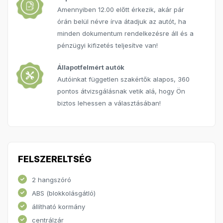
Amennyiben 12.00 előtt érkezik, akár pár
órán belül névre írva átadjuk az autót, ha
minden dokumentum rendelkezésre áll és a
pénzügyi kifizetés teljesítve van!
Állapotfelmért autók
Autóinkat független szakértők alapos, 360
pontos átvizsgálásnak vetik alá, hogy Ön
biztos lehessen a választásában!
FELSZERELTSÉG
2 hangszóró
ABS (blokkolásgátló)
állítható kormány
centrálzár