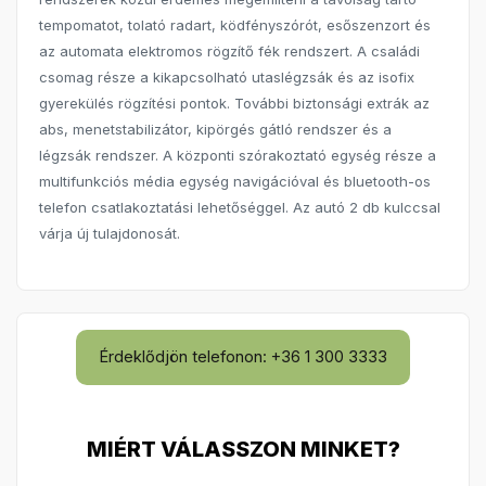
tempomatot, tolató radart, ködfényszórót, esőszenzort és
az automata elektromos rögzítő fék rendszert. A családi
csomag része a kikapcsolható utaslégzsák és az isofix
gyerekülés rögzítési pontok. További biztonsági extrák az
abs, menetstabilizátor, kipörgés gátló rendszer és a
légzsák rendszer. A központi szórakoztató egység része a
multifunkciós média egység navigációval és bluetooth-os
telefon csatlakoztatási lehetőséggel. Az autó 2 db kulccsal
várja új tulajdonosát.
Érdeklődjön telefonon: +36 1 300 3333
MIÉRT VÁLASSZON MINKET?