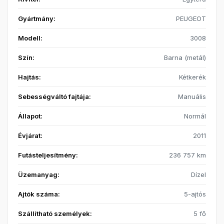
Gyártmány:
PEUGEOT
Modell:
3008
Szín:
Barna (metál)
Hajtás:
Kétkerék
Sebességváltó fajtája:
Manuális
Állapot:
Normál
Évjárat:
2011
Futásteljesítmény:
236 757 km
Üzemanyag:
Dízel
Ajtók száma:
5-ajtós
Szállítható személyek:
5 fő