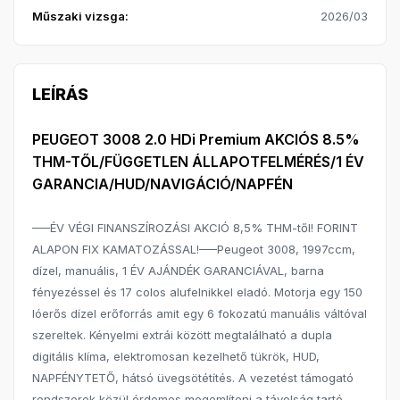
Műszaki vizsga:
2026/03
LEÍRÁS
PEUGEOT 3008 2.0 HDi Premium AKCIÓS 8.5%
THM-TŐL/FÜGGETLEN ÁLLAPOTFELMÉRÉS/1 ÉV
GARANCIA/HUD/NAVIGÁCIÓ/NAPFÉN
—–ÉV VÉGI FINANSZÍROZÁSI AKCIÓ 8,5% THM-től! FORINT
ALAPON FIX KAMATOZÁSSAL!—–Peugeot 3008, 1997ccm,
dízel, manuális, 1 ÉV AJÁNDÉK GARANCIÁVAL, barna
fényezéssel és 17 colos alufelnikkel eladó. Motorja egy 150
lóerős dízel erőforrás amit egy 6 fokozatú manuális váltóval
szereltek. Kényelmi extrái között megtalálható a dupla
digitális klíma, elektromosan kezelhető tükrök, HUD,
NAPFÉNYTETŐ, hátsó üvegsötétítés. A vezetést támogató
rendszerek közül érdemes megemlíteni a távolság tartó