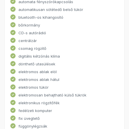
automata fényszórókapcsolás
automatikusan sötétedő belső tükör
bluetooth-os kihangosító
bőrkormány
CD-s autórádió
centrálzár
csomag rögzítő
digitális kétzónás klíma
dönthető utasülések
elektromos ablak elöl
elektromos ablak hátul
elektromos tükör
elektromosan behajtható külső tükrök
elektronikus rögzítőfék
fedélzeti komputer
fix üvegtető
függönylégzsák