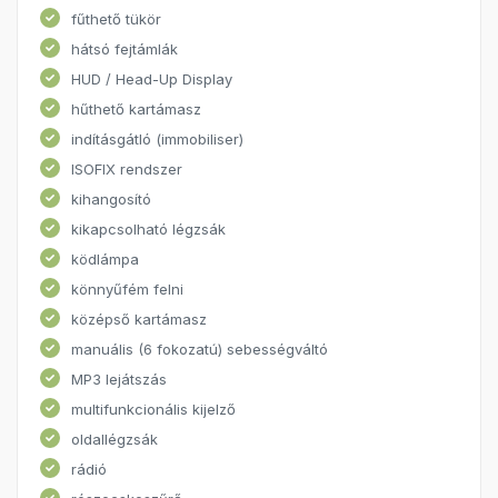
fűthető tükör
hátsó fejtámlák
HUD / Head-Up Display
hűthető kartámasz
indításgátló (immobiliser)
ISOFIX rendszer
kihangosító
kikapcsolható légzsák
ködlámpa
könnyűfém felni
középső kartámasz
manuális (6 fokozatú) sebességváltó
MP3 lejátszás
multifunkcionális kijelző
oldallégzsák
rádió