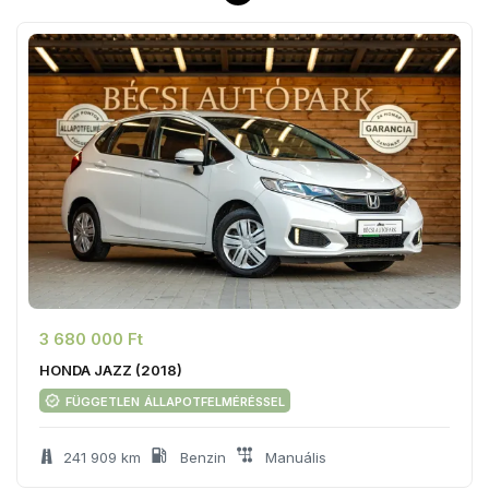
3 680 000 Ft
HONDA JAZZ (2018)
független állapotfelméréssel
241 909 km
Benzin
Manuális