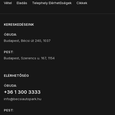
Vétel
Eladás
Telephely Elérhetőségek
Cikkek
KERESKEDÉSEINK
ÓBUDA
:
Budapest, Bécsi út 240, 1037
PEST
:
Budapest, Szerencs u. 167, 1154
ELÉRHETŐSÉG
ÓBUDA
:
+36 1 300 3333
info@becsiautopark.hu
PEST
: