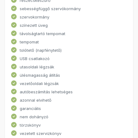
részecskeszűrő
sebességfüggő szervókormány
szervokormány
színezett üveg
távolságtartó tempomat
tempomat
tolótető (napfénytető)
USB csatlakozó
utasoldali légzsák
ülésmagasság állítás
vezetőoldali légzsák
autóbeszámítás lehetséges
azonnal elvihető
garanciális
nem dohányzó
törzskönyv
vezetett szervizkönyv