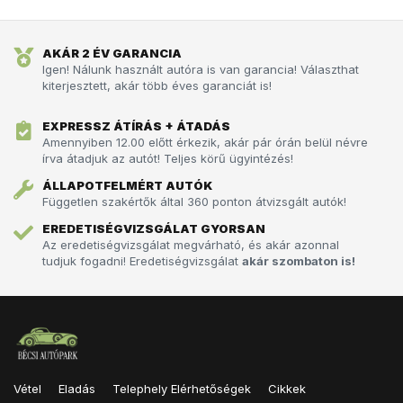
AKÁR 2 ÉV GARANCIA
Igen! Nálunk használt autóra is van garancia! Választhat
kiterjesztett, akár több éves garanciát is!
EXPRESSZ ÁTÍRÁS + ÁTADÁS
Amennyiben 12.00 előtt érkezik, akár pár órán belül névre
írva átadjuk az autót!­­­ Teljes körű ügyintézés!
ÁLLAPOTFELMÉRT AUTÓK
Független szakértők által 360 ponton átvizsgált autók!
EREDETISÉGVIZSGÁLAT GYORSAN
Az eredetiségvizsgálat megvárható, és akár azonnal
tudjuk fogadni! Eredetiségvizsgálat
akár szombaton is!
Vétel
Eladás
Telephely Elérhetőségek
Cikkek