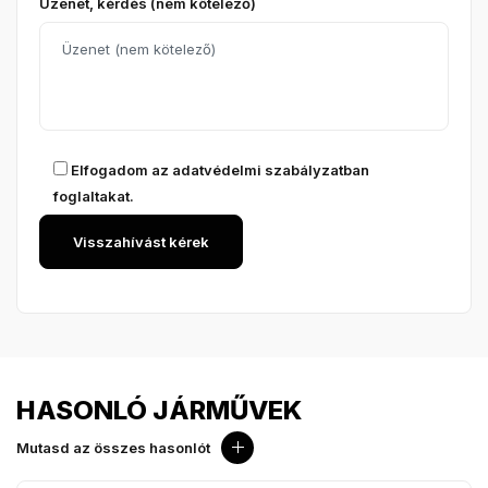
Üzenet, kérdés (nem kötelező)
Elfogadom az
adatvédelmi szabályzatban
foglaltakat.
HASONLÓ JÁRMŰVEK
Mutasd az összes hasonlót