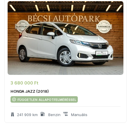
3 680 000 Ft
HONDA JAZZ (2018)
független állapotfelméréssel
241 909 km
Benzin
Manuális