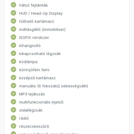
hátsó fejtámlák
HUD / Head-Up Display
hűthető kartámasz
indításgátló (immobiliser)
ISOFIX rendszer
kihangosító
kikapcsolható légzsák
ködlámpa
könnyűfém felni
középső kartámasz
manuális (6 fokozatú) sebességváltó
MP3 lejátszás
multifunkcionális kijelző
oldallégzsák
rádió
részecskeszűrő