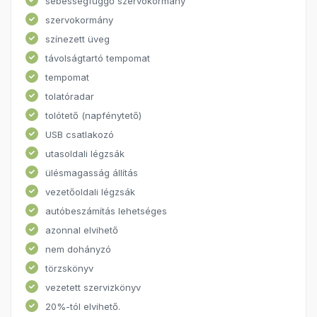
sebességfüggő szervókormány
szervokormány
színezett üveg
távolságtartó tempomat
tempomat
tolatóradar
tolótető (napfénytető)
USB csatlakozó
utasoldali légzsák
ülésmagasság állítás
vezetőoldali légzsák
autóbeszámítás lehetséges
azonnal elvihető
nem dohányzó
törzskönyv
vezetett szervizkönyv
20%-tól elvihető.