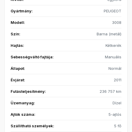
Gyártmány:
PEUGEOT
Modell:
3008
Szín:
Barna (metál)
Hajtás:
Kétkerék
Sebességváltó fajtája:
Manuális
Állapot:
Normál
Évjárat:
2011
Futásteljesítmény:
236 757 km
Üzemanyag:
Dízel
Ajtók száma:
5-ajtós
Szállítható személyek:
5 fő