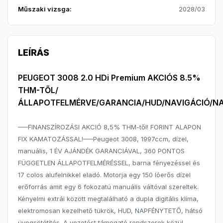
Műszaki vizsga:
2028/03
LEÍRÁS
PEUGEOT 3008 2.0 HDi Premium AKCIÓS 8.5%
THM-TŐL/
ÁLLAPOTFELMÉRVE/GARANCIA/HUD/NAVIGÁCIÓ/N
—–FINANSZÍROZÁSI AKCIÓ 8,5% THM-től! FORINT ALAPON
FIX KAMATOZÁSSAL!—–Peugeot 3008, 1997ccm, dízel,
manuális, 1 ÉV AJÁNDÉK GARANCIÁVAL, 360 PONTOS
FÜGGETLEN ÁLLAPOTFELMÉRÉSSEL, barna fényezéssel és
17 colos alufelnikkel eladó. Motorja egy 150 lóerős dízel
erőforrás amit egy 6 fokozatú manuális váltóval szereltek.
Kényelmi extrái között megtalálható a dupla digitális klíma,
elektromosan kezelhető tükrök, HUD, NAPFÉNYTETŐ, hátsó
üvegsötétítés. A vezetést támogató rendszerek közül