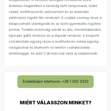
érdemes megemlíteni a távolság tartó tempomatot, tolató
radart, ködfényszórót, esőszenzort és az automata
elektromos rögzítő fék rendszert. A családi csomag része a
kikapcsolható utaslégzsák és az isofix gyerekülés rögzítési
pontok. További biztonsági extrák az abs, menetstabilizátor,
kipörgés gátló rendszer és a légzsák rendszer. A központi
szórakoztató egység része a multifunkciós média egység
navigációval és bluetooth-os telefon csatlakoztatási
lehetőséggel. Az autó 2 db kulccsal várja új tulajdonosát.
Érdeklődjön telefonon: +36 1 300 3333
MIÉRT VÁLASSZON MINKET?