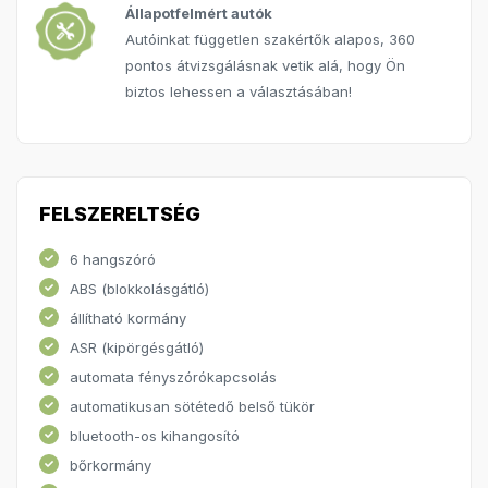
Állapotfelmért autók
Autóinkat független szakértők alapos, 360
pontos átvizsgálásnak vetik alá, hogy Ön
biztos lehessen a választásában!
FELSZERELTSÉG
6 hangszóró
ABS (blokkolásgátló)
állítható kormány
ASR (kipörgésgátló)
automata fényszórókapcsolás
automatikusan sötétedő belső tükör
bluetooth-os kihangosító
bőrkormány