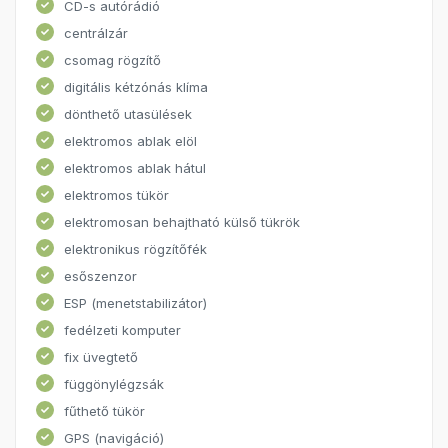
CD-s autórádió
centrálzár
csomag rögzítő
digitális kétzónás klíma
dönthető utasülések
elektromos ablak elöl
elektromos ablak hátul
elektromos tükör
elektromosan behajtható külső tükrök
elektronikus rögzítőfék
esőszenzor
ESP (menetstabilizátor)
fedélzeti komputer
fix üvegtető
függönylégzsák
fűthető tükör
GPS (navigáció)