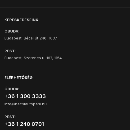
KERESKEDÉSEINK
ÓBUDA
:
Budapest, Bécsi út 240, 1037
PEST
:
Budapest, Szerencs u. 167, 1154
ELÉRHETŐSÉG
ÓBUDA
:
+36 1 300 3333
info@becsiautopark.hu
PEST
:
+36 1 240 0701