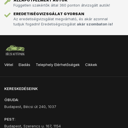
ÁLLAPOTFELMÉRT AUTÓK
Független szakértők által 360 ponton átvizsgált autók!
EREDETISÉGVIZSGÁLAT GYORSAN
Az eredetiségvizsgálat megvárható, és akár azonnal
tudjuk fogadni! Eredetiségvizsgálat
akár szombaton is!
Vétel
Eladás
Telephely Elérhetőségek
Cikkek
KERESKEDÉSEINK
ÓBUDA
:
Budapest, Bécsi út 240, 1037
PEST
:
Budapest, Szerencs u. 167, 1154