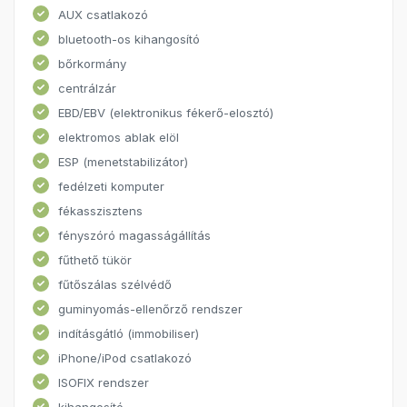
AUX csatlakozó
bluetooth-os kihangosító
bőrkormány
centrálzár
EBD/EBV (elektronikus fékerő-elosztó)
elektromos ablak elöl
ESP (menetstabilizátor)
fedélzeti komputer
fékasszisztens
fényszóró magasságállítás
fűthető tükör
fűtőszálas szélvédő
guminyomás-ellenőrző rendszer
indításgátló (immobiliser)
iPhone/iPod csatlakozó
ISOFIX rendszer
kihangosító