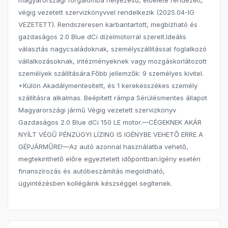
magyarországi forgalomba helyezésű, előélete rendezett,
végig vezetett szervizkönyvvel rendelkezik (2025.04-IG
VEZETETT). Rendszeresen karbantartott, megbízható és
gazdaságos 2.0 Blue dCi dízelmotorral szerelt.Ideális
választás nagycsaládoknak, személyszállítással foglalkozó
vállalkozásoknak, intézményeknek vagy mozgáskorlátozott
személyek szállítására.Főbb jellemzők: 9 személyes kivitel.
+Külön Akadálymentesített, és 1 kerekesszékes személy
szállításra alkalmas. Beépített rámpa Sérülésmentes állapot
Magyarországi jármű Végig vezetett szervizkönyv
Gazdaságos 2.0 Blue dCi 150 LE motor.—CÉGEKNEK AKÁR
NYÍLT VÉGŰ PÉNZÜGYI LÍZING IS IGÉNYBE VEHETŐ ERRE A
GÉPJÁRMŰRE!—Az autó azonnal használatba vehető,
megtekinthető előre egyeztetett időpontban.Igény esetén
finanszírozás és autóbeszámítás megoldható,
ügyintézésben kollégáink készséggel segítenek.