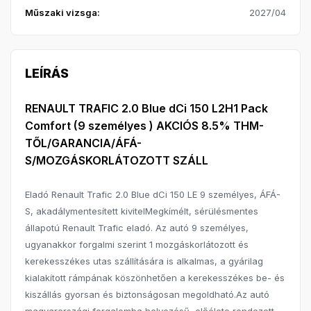
Műszaki vizsga:
2027/04
LEÍRÁS
RENAULT TRAFIC 2.0 Blue dCi 150 L2H1 Pack
Comfort (9 személyes ) AKCIÓS 8.5% THM-
TŐL/GARANCIA/ÁFÁ-
S/MOZGÁSKORLÁTOZOTT SZÁLL
Eladó Renault Trafic 2.0 Blue dCi 150 LE 9 személyes, ÁFÁ-
S, akadálymentesített kivitelMegkímélt, sérülésmentes
állapotú Renault Trafic eladó. Az autó 9 személyes,
ugyanakkor forgalmi szerint 1 mozgáskorlátozott és
kerekesszékes utas szállítására is alkalmas, a gyárilag
kialakított rámpának köszönhetően a kerekesszékes be- és
kiszállás gyorsan és biztonságosan megoldható.Az autó