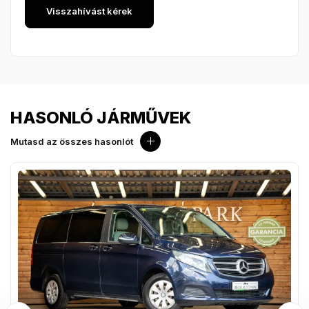
HASONLÓ JÁRMŰVEK
Mutasd az összes hasonlót