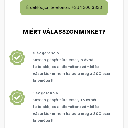
Érdeklődjön telefonon: +36 1 300 3333
MIÉRT VÁLASSZON MINKET?
2 év garancia
Minden gépjárműre amely
5 évnél
fiatalabb
, és a
kilométer számláló a
vásárláskor nem haladja meg a 200 ezer
kilométert
!
1 év garancia
Minden gépjárműre amely
15 évnél
fiatalabb
, és a
kilométer számláló a
vásárláskor nem haladja meg a 300 ezer
kilométert
!