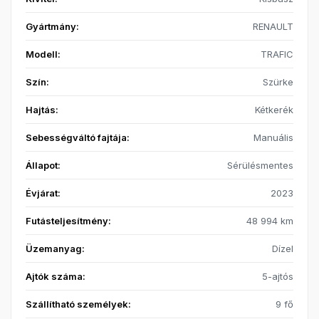
Gyártmány:
RENAULT
Modell:
TRAFIC
Szín:
Szürke
Hajtás:
Kétkerék
Sebességváltó fajtája:
Manuális
Állapot:
Sérülésmentes
Évjárat:
2023
Futásteljesítmény:
48 994 km
Üzemanyag:
Dízel
Ajtók száma:
5-ajtós
Szállítható személyek:
9 fő