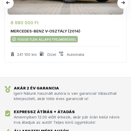
8 980 000 Ft
MERCEDES-BENZ V-OSZTÁLY (2014)
független állapotfelméréssel
241 100 km
Dízel
Automata
AKÁR 2 ÉV GARANCIA
Igen! Nálunk használt autóra is van garancia! Választhat
kiterjesztett, akár több éves garanciát is!
EXPRESSZ ÁTÍRÁS + ÁTADÁS
Amennyiben 12.00 előtt érkezik, akár pár órán belül névre
írva átadjuk az autót!­­­ Teljes körű ügyintézés!