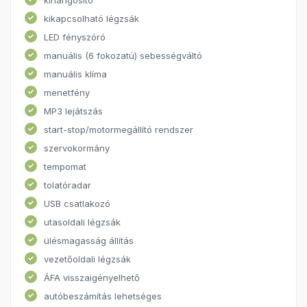
kikapcsolható légzsák
LED fényszóró
manuális (6 fokozatú) sebességváltó
manuális klíma
menetfény
MP3 lejátszás
start-stop/motormegállító rendszer
szervokormány
tempomat
tolatóradar
USB csatlakozó
utasoldali légzsák
ülésmagasság állítás
vezetőoldali légzsák
ÁFA visszaigényelhető
autóbeszámítás lehetséges