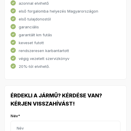
azonnal elvihető
első forgalomba helyezés Magyarországon
első tulajdonostól
garanciális
garantált km futás
keveset futott
rendszeresen karbantartott
végig vezetett szervizkönyv
20%-tól elvihető.
ÉRDEKLI A JÁRMŰ? KÉRDÉSE VAN?
KÉRJEN VISSZAHÍVÁST!
Név*