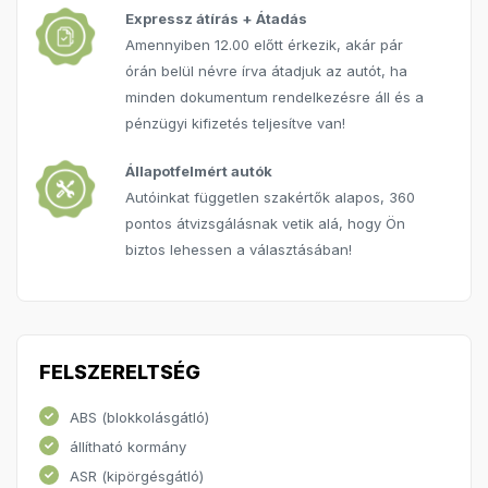
Expressz átírás + Átadás
Amennyiben 12.00 előtt érkezik, akár pár
órán belül névre írva átadjuk az autót, ha
minden dokumentum rendelkezésre áll és a
pénzügyi kifizetés teljesítve van!
Állapotfelmért autók
Autóinkat független szakértők alapos, 360
pontos átvizsgálásnak vetik alá, hogy Ön
biztos lehessen a választásában!
FELSZERELTSÉG
ABS (blokkolásgátló)
állítható kormány
ASR (kipörgésgátló)