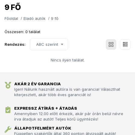
9 FŐ
Főoldal
Eladó autók
9 fő
Összesen: 0 találat
Rendezés:
ABC szerint
Nincs ilyen találat.
AKÁR 2 ÉV GARANCIA
Igen! Nálunk használt autóra is van garancia! Választhat
kiterjesztett, akár több éves garanciát is!
EXPRESSZ ÁTÍRÁS + ÁTADÁS
Amennyiben 12.00 előtt érkezik, akár pár órán belül névre
írva átadjuk az autót!­­­ Teljes körű ügyintézés!
ÁLLAPOTFELMÉRT AUTÓK
Független szakértők által 360 ponton átvizsgált autók!