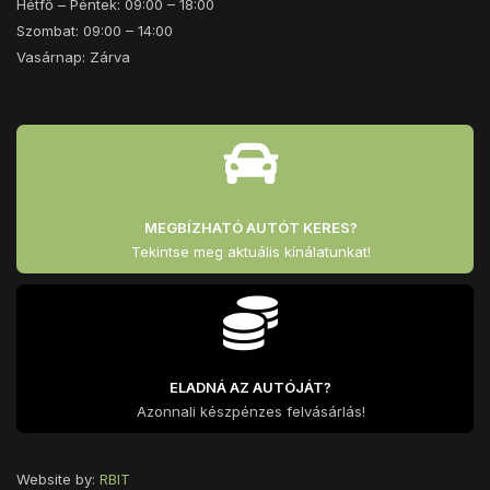
Hétfő – Péntek: 09:00 – 18:00
Szombat: 09:00 – 14:00
Vasárnap: Zárva
MEGBÍZHATÓ AUTÓT KERES?
Tekintse meg aktuális kínálatunkat!
ELADNÁ AZ AUTÓJÁT?
Azonnali készpénzes felvásárlás!
Website by:
RBIT