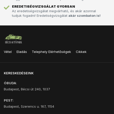
EREDETISÉGVIZSGÁLAT GYORSAN
Az eredetiségvizsgálat megvárható, és akár azonnal
tudjuk fogadni! Eredetiségvizsgálat
akár szombaton is!
Vétel
Eladás
Telephely Elérhetőségek
Cikkek
KERESKEDÉSEINK
ÓBUDA
:
Budapest, Bécsi út 240, 1037
PEST
:
Budapest, Szerencs u. 167, 1154