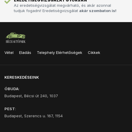
EREDETISÉGVIZSGÁLAT GYORSAN
Az eredetiségvizsgálat megvárható, és akár azonnal
tudjuk fogadni! Eredetiségvizsgálat
akár szombaton is!
Vétel
Eladás
Telephely Elérhetőségek
Cikkek
KERESKEDÉSEINK
ÓBUDA
:
Budapest, Bécsi út 240, 1037
PEST
:
Budapest, Szerencs u. 167, 1154