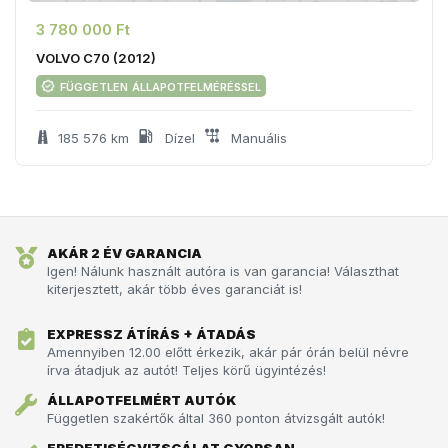
3 780 000 Ft
VOLVO C70 (2012)
független állapotfelméréssel
185 576 km
Dízel
Manuális
AKÁR 2 ÉV GARANCIA
Igen! Nálunk használt autóra is van garancia! Választhat
kiterjesztett, akár több éves garanciát is!
EXPRESSZ ÁTÍRÁS + ÁTADÁS
Amennyiben 12.00 előtt érkezik, akár pár órán belül névre
írva átadjuk az autót!­­­ Teljes körű ügyintézés!
ÁLLAPOTFELMÉRT AUTÓK
Független szakértők által 360 ponton átvizsgált autók!