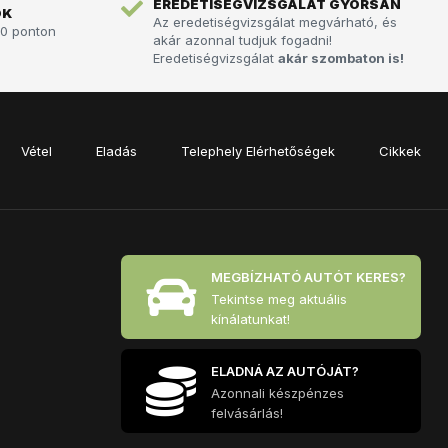
EREDETISÉGVIZSGÁLAT GYORSAN
ÓK
Az eredetiségvizsgálat megvárható, és
60 ponton
akár azonnal tudjuk fogadni!
Eredetiségvizsgálat
akár szombaton is!
Vétel
Eladás
Telephely Elérhetőségek
Cikkek
MEGBÍZHATÓ AUTÓT KERES?
Tekintse meg aktuális
kínálatunkat!
ELADNÁ AZ AUTÓJÁT?
Azonnali készpénzes
felvásárlás!