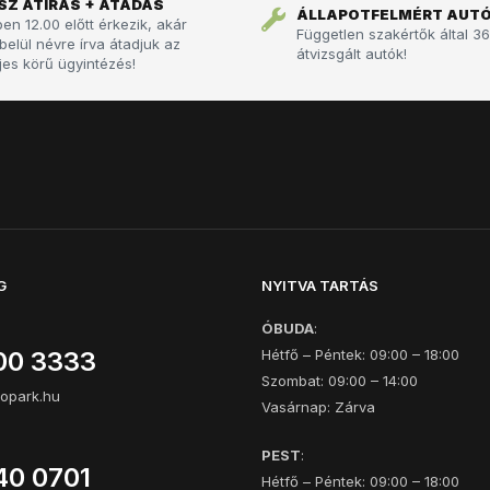
SZ ÁTÍRÁS + ÁTADÁS
ÁLLAPOTFELMÉRT AUT
n 12.00 előtt érkezik, akár
Független szakértők által 3
belül névre írva átadjuk az
átvizsgált autók!
Teljes körű ügyintézés!
G
NYITVA TARTÁS
ÓBUDA
:
00 3333
Hétfő – Péntek: 09:00 – 18:00
Szombat: 09:00 – 14:00
opark.hu
Vasárnap: Zárva
PEST
:
40 0701
Hétfő – Péntek: 09:00 – 18:00