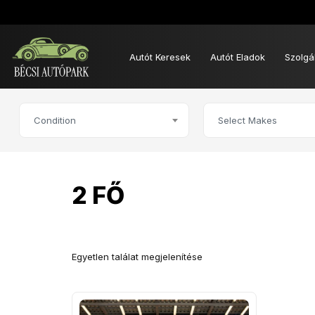
Autót Keresek
Autót Eladok
Szolgá
Condition
Select Makes
2 FŐ
Egyetlen találat megjelenítése