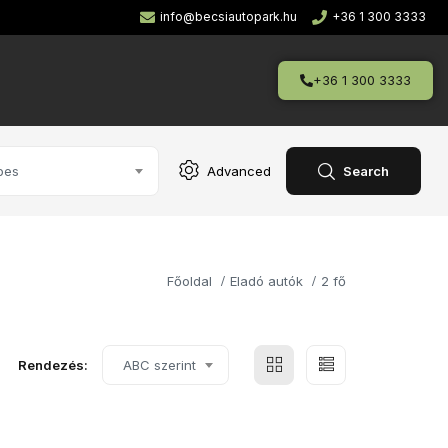
info@becsiautopark.hu
+36 1 300 3333
+36 1 300 3333
pes
Advanced
Search
Főoldal
Eladó autók
2 fő
Rendezés:
ABC szerint