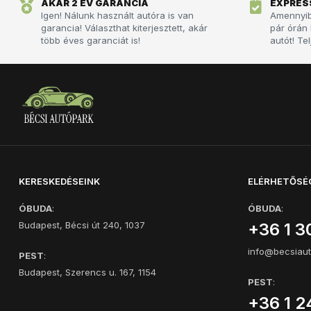
AKÁR 2 ÉV GARANCIA
EXPRES
Igen! Nálunk használt autóra is van
Amennyibe
garancia! Választhat kiterjesztett, akár
pár órán 
több éves garanciát is!
autót!­­­ 
KERESKEDÉSEINK
ELÉRHETŐSÉ
ÓBUDA
:
ÓBUDA
:
Budapest, Bécsi út 240, 1037
+36 1 3
info@becsiaut
PEST
:
Budapest, Szerencs u. 167, 1154
PEST
:
+36 1 2