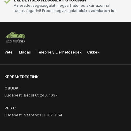
EREDETISÉGVIZSGÁLAT GYORSAN
Az eredetiségvizsgálat megvárható, és akár azonnal
tudjuk fogadni! Eredetiségvizsgálat
akár szombaton is!
Vétel
Eladás
Telephely Elérhetőségek
Cikkek
KERESKEDÉSEINK
ÓBUDA
:
Budapest, Bécsi út 240, 1037
PEST
:
Budapest, Szerencs u. 167, 1154