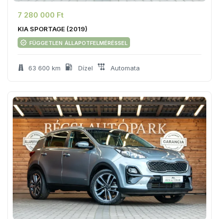
7 280 000 Ft
KIA SPORTAGE (2019)
független állapotfelméréssel
63 600 km
Dízel
Automata