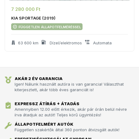
7 280 000 Ft
KIA SPORTAGE (2019)
független állapotfelméréssel
63 600 km
Dízel/elektromos
Automata
AKÁR 2 ÉV GARANCIA
Igen! Nálunk használt autóra is van garancia! Választhat
kiterjesztett, akár több éves garanciát is!
EXPRESSZ ÁTÍRÁS + ÁTADÁS
Amennyiben 12.00 előtt érkezik, akár pár órán belül névre
írva átadjuk az autót!­­­ Teljes körű ügyintézés!
ÁLLAPOTFELMÉRT AUTÓK
Független szakértők által 360 ponton átvizsgált autók!