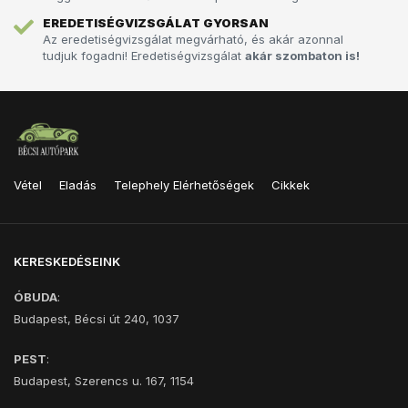
EREDETISÉGVIZSGÁLAT GYORSAN
Az eredetiségvizsgálat megvárható, és akár azonnal
tudjuk fogadni! Eredetiségvizsgálat
akár szombaton is!
Vétel
Eladás
Telephely Elérhetőségek
Cikkek
KERESKEDÉSEINK
ÓBUDA
:
Budapest, Bécsi út 240, 1037
PEST
:
Budapest, Szerencs u. 167, 1154