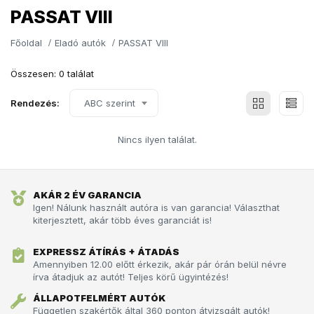
PASSAT VIII
Főoldal
Eladó autók
PASSAT VIII
Összesen: 0 találat
Rendezés:
ABC szerint
Nincs ilyen találat.
AKÁR 2 ÉV GARANCIA
Igen! Nálunk használt autóra is van garancia! Választhat
kiterjesztett, akár több éves garanciát is!
EXPRESSZ ÁTÍRÁS + ÁTADÁS
Amennyiben 12.00 előtt érkezik, akár pár órán belül névre
írva átadjuk az autót!­­­ Teljes körű ügyintézés!
ÁLLAPOTFELMÉRT AUTÓK
Független szakértők által 360 ponton átvizsgált autók!