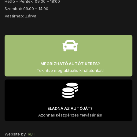
Hétfő – Péntek: 09:00 – 18:00
Szombat: 09:00 – 14:00
Vasárnap: Zárva
MEGBÍZHATÓ AUTÓT KERES?
Tekintse meg aktuális kínálatunkat!
ELADNÁ AZ AUTÓJÁT?
Azonnali készpénzes felvásárlás!
Website by:
RBIT