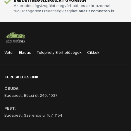
EREDETISÉGVIZSGÁLAT GYORSAN
Az eredetiségvizsgálat megvárható, és akár azonnal
tudjuk fogadni! Eredetiségvizsgálat
akár szombaton is!
Vétel
Eladás
Telephely Elérhetőségek
Cikkek
KERESKEDÉSEINK
ÓBUDA
:
Budapest, Bécsi út 240, 1037
PEST
:
Budapest, Szerencs u. 167, 1154