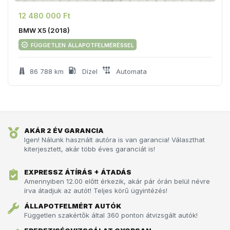
12 480 000 Ft
BMW X5 (2018)
független állapotfelméréssel
86 788 km
Dízel
Automata
AKÁR 2 ÉV GARANCIA
Igen! Nálunk használt autóra is van garancia! Választhat
kiterjesztett, akár több éves garanciát is!
EXPRESSZ ÁTÍRÁS + ÁTADÁS
Amennyiben 12.00 előtt érkezik, akár pár órán belül névre
írva átadjuk az autót!­­­ Teljes körű ügyintézés!
ÁLLAPOTFELMÉRT AUTÓK
Független szakértők által 360 ponton átvizsgált autók!